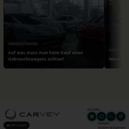
GEBRAUCHTWAGEN
AUTO FINDEN
Auf was muss man beim Kauf eines
Gebrauchtwagens achten?
Werden di
Kontakt
Kontakt
4.8
Trustpilot
Autoren & Experten