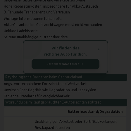
Ungewisse Restreichweite und veraltete Software
Hohe Reparaturkosten, insbesondere für Akku-Austausch
3. Fehlende Transparenz und Vertrauen
Wichtige Informationen fehlen oft:
Akku-Garantien bei Gebrauchtwagen meist nicht vorhanden
Unklare Ladehistorie
Seltene unabhängige Zustandsberichte
Wir finden das
richtige Auto für dich.
Jetzt kostenlos testen!
Psychologische Barrieren beim Gebrauchtkauf
Angst vor technischem Fortschritt und Wertverlust
Unwissen über Begriffe wie Degradation und Ladezyklen
Fehlende Standards für Vergleichbarkeit
Worauf du beim Kauf gebrauchter E-Autos achten solltest
Batteriezustand/Degradation
Unabhängigen Akkutest oder Zertifikat verlangen,
Restkapazität prüfen