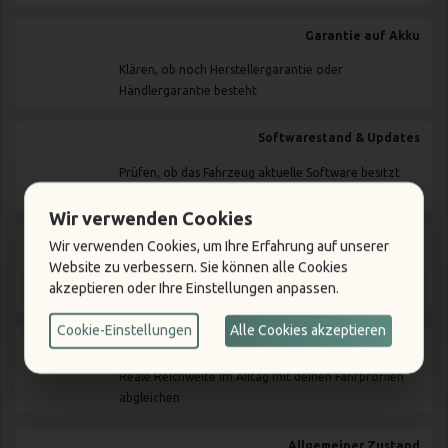
Garantie auf Akku
Klären, ob noch Herstellergarantie oder
Händlergarantie besteht
Softwarestand & Updates
Prüfen, ob das Fahrzeug aktuelle Software besitzt
und OTA-Updates möglich sind
Wir verwenden Cookies
Ladehistorie
Wir verwenden Cookies, um Ihre Erfahrung auf unserer
Website zu verbessern. Sie können alle Cookies
Idealerweise Nachweise über Ladeverhalten (wenig
akzeptieren oder Ihre Einstellungen anpassen.
Schnellladung, regelmäßiges Laden)
Cookie-Einstellungen
Alle Cookies akzeptieren
Restreichweite
Reale Reichweite im Alltag mit deinen Fahrprofilen
abgleichen
Allgemeiner Zustand