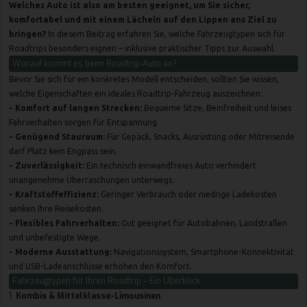
Welches Auto ist also am besten geeignet, um Sie sicher,
komfortabel und mit einem Lächeln auf den Lippen ans Ziel zu
bringen?
In diesem Beitrag erfahren Sie, welche Fahrzeugtypen sich für
Roadtrips besonders eignen – inklusive praktischer Tipps zur Auswahl.
Worauf kommt es beim Roadtrip-Auto an?
Bevor Sie sich für ein konkretes Modell entscheiden, sollten Sie wissen,
welche Eigenschaften ein ideales Roadtrip-Fahrzeug auszeichnen:
- Komfort auf langen Strecken:
Bequeme Sitze, Beinfreiheit und leises
Fahrverhalten sorgen für Entspannung.
- Genügend Stauraum:
Für Gepäck, Snacks, Ausrüstung oder Mitreisende
darf Platz kein Engpass sein.
- Zuverlässigkeit:
Ein technisch einwandfreies Auto verhindert
unangenehme Überraschungen unterwegs.
- Kraftstoffeffizienz:
Geringer Verbrauch oder niedrige Ladekosten
senken Ihre Reisekosten.
- Flexibles Fahrverhalten:
Gut geeignet für Autobahnen, Landstraßen
und unbefestigte Wege.
- Moderne Ausstattung:
Navigationssystem, Smartphone-Konnektivität
und USB-Ladeanschlüsse erhöhen den Komfort.
Fahrzeugtypen für Ihren Roadtrip – Ein Überblick
1.
Kombis & Mittelklasse-Limousinen