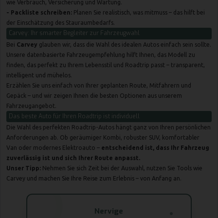
wie Verbrauch, Versicherung und Wartung.
- Packliste schreiben:
Planen Sie realistisch, was mitmuss – das hilft bei
der Einschätzung des Stauraumbedarfs.
Carvey: Ihr smarter Begleiter zur Fahrzeugwahl
Bei
Carvey
glauben wir, dass die Wahl des idealen Autos einfach sein sollte.
Unsere datenbasierte Fahrzeugempfehlung hilft Ihnen, das Modell zu
finden, das perfekt zu Ihrem Lebensstil und Roadtrip passt – transparent,
intelligent und mühelos.
Erzählen Sie uns einfach von Ihrer geplanten Route, Mitfahrern und
Gepäck – und wir zeigen Ihnen die besten Optionen aus unserem
Fahrzeugangebot.
Das beste Auto für Ihren Roadtrip ist individuell
Die Wahl des perfekten Roadtrip-Autos hängt ganz von Ihren persönlichen
Anforderungen ab. Ob geräumiger Kombi, robuster SUV, komfortabler
Van oder modernes Elektroauto –
entscheidend ist, dass Ihr Fahrzeug
zuverlässig ist und sich Ihrer Route anpasst.
Unser Tipp:
Nehmen Sie sich Zeit bei der Auswahl, nutzen Sie Tools wie
Carvey und machen Sie Ihre Reise zum Erlebnis – von Anfang an.
Nervige