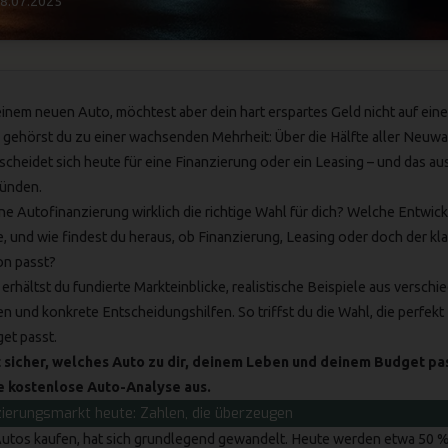
8.07.2025
inem neuen Auto, möchtest aber dein hart erspartes Geld nicht auf ein
gehörst du zu einer wachsenden Mehrheit: Über die Hälfte aller Neuwa
cheidet sich heute für eine Finanzierung oder ein Leasing – und das au
ünden.
ne Autofinanzierung wirklich die richtige Wahl für dich? Welche Entwi
, und wie findest du heraus, ob Finanzierung,
Leasing
oder doch der kl
on passt?
 erhältst du fundierte Markteinblicke, realistische Beispiele aus versch
n und konkrete Entscheidungshilfen. So triffst du die Wahl, die perfekt
et passt.
ht sicher, welches Auto zu dir, deinem Leben und deinem Budget p
e kostenlose Auto-Analyse aus.
ierungsmarkt heute: Zahlen, die überzeugen
 Autos kaufen, hat sich grundlegend gewandelt. Heute werden etwa 50 % 