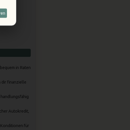
ren
 bequem in Raten
dir finanzielle
t handlungsfähig
cher Autokredit,
 Konditionen für