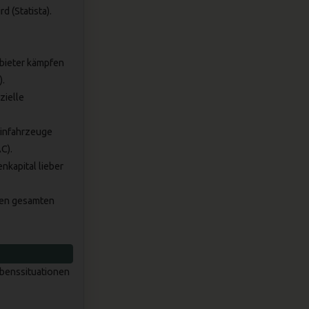
rd (
Statista
).
bieter kämpfen
).
zielle
zinfahrzeuge
AC
).
nkapital lieber
den gesamten
ebenssituationen