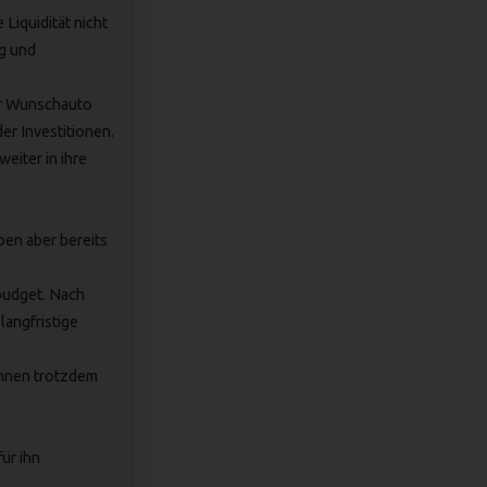
Liquidität nicht
eg und
hr Wunschauto
er Investitionen.
eiter in ihre
en aber bereits
budget. Nach
langfristige
önnen trotzdem
ür ihn