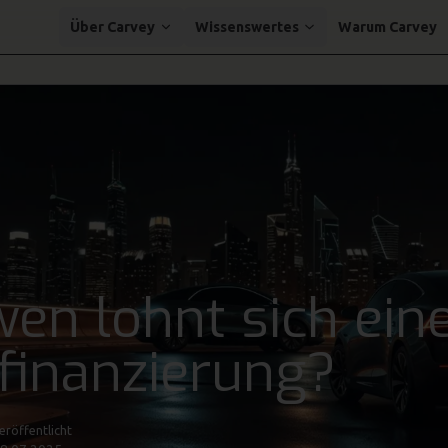
Über Carvey
Wissenswertes
Warum Carvey
wen lohnt sich ein
finanzierung?
eröffentlicht