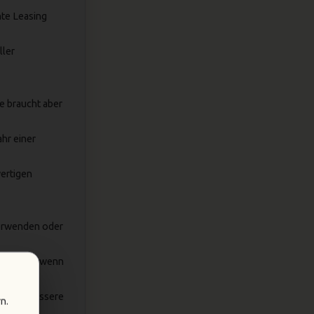
nte Leasing
ller
e braucht aber
hr einer
ertigen
verwenden oder
 sich nur, wenn
r keine bessere
n.