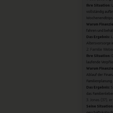
Ihre Situation:
L
vollständig aufb
Wochenendtrips
Warum Finanzier
fahren und behäl
Das Ergebnis:
L
Altersvorsorge i
2. Familie Weber
Ihre Situation:
D
laufende Verpfli
Warum Finanzie
Ablauf der Finanz
Familienplanung.
Das Ergebnis:
S
das Familienlebe
3. Jonas (37), e
Seine Situation
geschäftskritisch