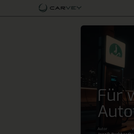
Für 
Auto
Autor
V