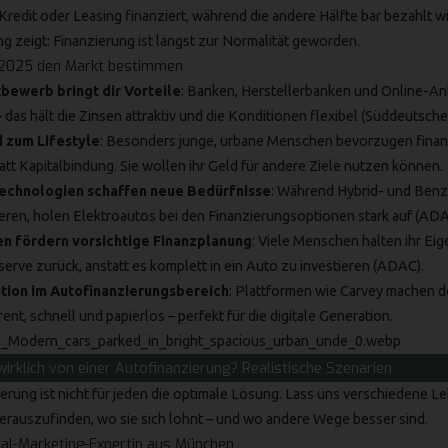
edit oder Leasing finanziert, während die andere Hälfte bar bezahlt wi
g zeigt: Finanzierung ist längst zur Normalität geworden.
e 2025 den Markt bestimmen
bewerb bringt dir Vorteile
: Banken, Herstellerbanken und Online-An
das hält die Zinsen attraktiv und die Konditionen flexibel (
Süddeutsche
rd zum Lifestyle
: Besonders junge, urbane Menschen bevorzugen finan
att Kapitalbindung. Sie wollen ihr Geld für andere Ziele nutzen können.
echnologien schaffen neue Bedürfnisse
: Während Hybrid- und Ben
eren, holen Elektroautos bei den Finanzierungsoptionen stark auf (
AD
en fördern vorsichtige Finanzplanung
: Viele Menschen halten ihr Eige
serve zurück, anstatt es komplett in ein Auto zu investieren (
ADAC
).
ution im Autofinanzierungsbereich
: Plattformen wie Carvey machen 
nt, schnell und papierlos – perfekt für die digitale Generation.
wirklich von einer Autofinanzierung? Realistische Szenarien
erung ist nicht für jeden die optimale Lösung. Lass uns verschiedene L
erauszufinden, wo sie sich lohnt – und wo andere Wege besser sind.
gital-Marketing-Expertin aus München