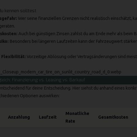
 du kennen solltest
sgefahr:
Wer seine finanziellen Grenzen nicht realistisch einschätzt, ka
geraten.
nskosten:
Auch bei günstigen Zinsen zahlst du am Ende mehr als beim B
iko:
Besonders bei längeren Laufzeiten kann der Fahrzeugwert stärker 
Flexibilität:
Vorzeitige Ablösung oder Vertragsänderungen sind meis
eich: Finanzierung vs. Leasing vs. Barkauf
entscheidend für deine Entscheidung. Hier siehst du anhand eines konkr
schiedenen Optionen auswirken:
Monatliche
Anzahlung
Laufzeit
Gesamtkosten
Rate