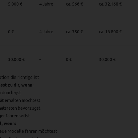
5.000 €
4 Jahre
ca. 566 €
ca. 32.168 €
0 €
4 Jahre
ca. 350 €
ca. 16.800 €
30.000 €
-
0 €
30.000 €
ion die richtige ist
sst zu dir, wenn:
entum legst
tät erhalten möchtest
atsraten bevorzugst
er fahren willst
l, wenn:
eue Modelle fahren möchtest