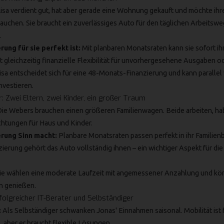
isa verdient gut, hat aber gerade eine Wohnung gekauft und möchte ihre 
rauchen. Sie braucht ein zuverlässiges Auto für den täglichen Arbeitsw
.
ung für sie perfekt ist:
Mit planbaren Monatsraten kann sie sofort i
t gleichzeitig finanzielle Flexibilität für unvorhergesehene Ausgaben od
isa entscheidet sich für eine 48-Monats-Finanzierung und kann parallel w
nvestieren.
: Zwei Eltern, zwei Kinder, ein großer Traum
ie Webers brauchen einen größeren Familienwagen. Beide arbeiten, hab
chtungen für Haus und Kinder.
rung Sinn macht:
Planbare Monatsraten passen perfekt in ihr Familien
ierung gehört das Auto vollständig ihnen – ein wichtiger Aspekt für die 
ie wählen eine moderate Laufzeit mit angemessener Anzahlung und k
n genießen.
rfolgreicher IT-Berater und Selbständiger
:
Als Selbständiger schwanken Jonas' Einnahmen saisonal. Mobilität ist f
, aber er braucht flexible Lösungen.