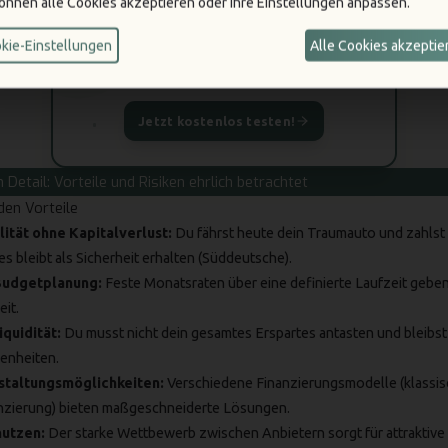
Geld erwartet.
können alle Cookies akzeptieren oder Ihre Einstellungen anpassen.
kie-Einstellungen
Alle Cookies akzeptie
Wir finden das
richtige Auto für dich.
Jetzt kostenlos testen!
 Detail: Vorteile und Risiken ehrlich betrachtet
en Vorteile
ität ohne Kapitalverlust:
Du fährst heute dein Traumauto und zahlst
es bleibt als Sicherheit erhalten (
Süddeutsche
).
Budgetplanung:
Feste Monatsraten über eine definierte Laufzeit geben 
it.
iquidität:
Du musst nicht dein gesamtes Erspartes antasten und bleibs
enheiten.
estaltungsmöglichkeiten:
Verschiedene Finanzierungsmodelle (klassis
zierung) bieten maßgeschneiderte Lösungen.
nutzen:
Der starke Wettbewerb zwischen Anbietern sorgt für attraktive