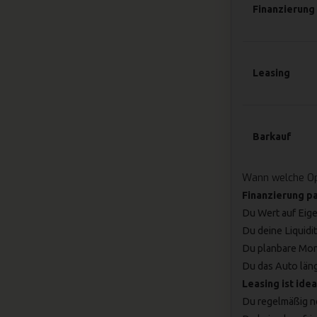
Finanzierung
Leasing
Barkauf
Wann welche Opt
Finanzierung pa
Du Wert auf Eig
Du deine Liquidi
Du planbare Mon
Du das Auto läng
Leasing ist idea
Du regelmäßig n