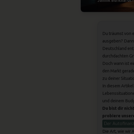
Jannik Burkhardt
1
Du träumst von e
ausgeben? Dann 
Deutschland ents
durchdachten Gr
Doch wann ist ei
den Markt gerade
zu deiner Situati
In diesem Artikel
Lebenssituatione
und deinem Budg
Du bist dir nic
probiere unser
Der Autofinanz
Die Art, wie wir