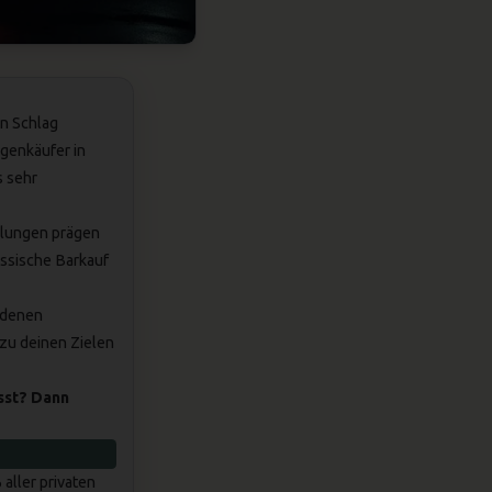
en Schlag
genkäufer in
s sehr
cklungen prägen
assische Barkauf
iedenen
 zu deinen Zielen
asst?
Dann
aller privaten