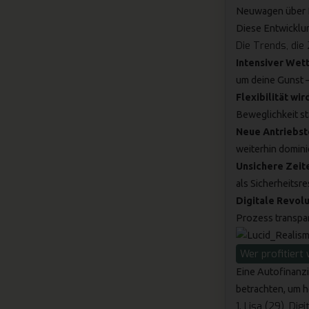
Neuwagen über Kr
Diese Entwicklun
Die Trends, di
Intensiver Wett
um deine Gunst – 
Flexibilität wi
Beweglichkeit st
Neue Antriebst
weiterhin domini
Unsichere Zeit
als Sicherheitsre
Digitale Revol
Prozess transpare
Wer profitiert 
Eine Autofinanzi
betrachten, um h
1. Lisa (29), Di