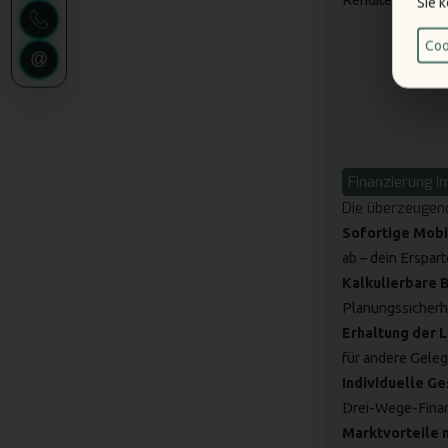
Rendite für sein 
Sie 
Coo
Finanzierung im
Die überzeugend
Sofortige Mobil
ab – dein Erspart
Kalkulierbare 
Planungssicherhe
Erhaltung der L
für andere Geleg
Individuelle G
Drei-Wege-Finan
Marktvorteile 