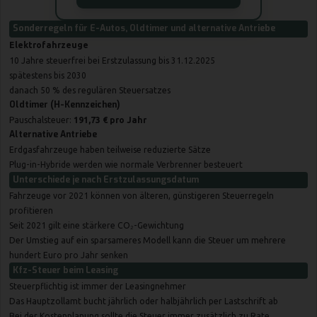
Sonderregeln für E-Autos, Oldtimer und alternative Antriebe
Elektrofahrzeuge
10 Jahre steuerfrei bei Erstzulassung bis 31.12.2025
spätestens bis 2030
danach 50 % des regulären Steuersatzes
Oldtimer (H-Kennzeichen)
Pauschalsteuer:
191,73 € pro Jahr
Alternative Antriebe
Erdgasfahrzeuge haben teilweise reduzierte Sätze
Plug-in-Hybride werden wie normale Verbrenner besteuert
Unterschiede je nach Erstzulassungsdatum
Fahrzeuge vor 2021 können von älteren, günstigeren Steuerregeln
profitieren
Seit 2021 gilt eine stärkere CO₂-Gewichtung
Der Umstieg auf ein sparsameres Modell kann die Steuer um mehrere
hundert Euro pro Jahr senken
Kfz-Steuer beim Leasing
Steuerpflichtig ist immer der Leasingnehmer
Das Hauptzollamt bucht jährlich oder halbjährlich per Lastschrift ab
Bei der Kostenplanung sollte die Steuer immer zusätzlich zu Rate,