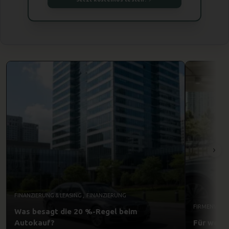
FINANZIERUNG & LEASING
,
FINANZIERUNG
FIRMENWAG
Was besagt die 20 %-Regel beim
Autokauf?
Für wen l