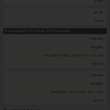
3,40 €
ab 196
4,00 €
Praxisbeispiele: Kfz-Steuer 2025 berechnet
1.600 cm³
140 g/km
(16×2,00 €) + (45×2,50 €) = 32 € + 112,50 €
144,50 €
1.400 cm³
120 g/km
(14×2,00 €) + (25×2,20 €) = 28 € + 55 €
83,00 €