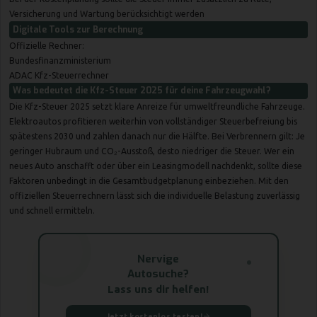
Versicherung und Wartung berücksichtigt werden
Digitale Tools zur Berechnung
Offizielle Rechner:
Bundesfinanzministerium
ADAC Kfz-Steuerrechner
Was bedeutet die Kfz-Steuer 2025 für deine Fahrzeugwahl?
Die Kfz-Steuer 2025 setzt klare Anreize für umweltfreundliche Fahrzeuge.
Elektroautos profitieren weiterhin von vollständiger Steuerbefreiung bis
spätestens 2030 und zahlen danach nur die Hälfte. Bei Verbrennern gilt: Je
geringer Hubraum und CO₂-Ausstoß, desto niedriger die Steuer. Wer ein
neues Auto anschafft oder über ein Leasingmodell nachdenkt, sollte diese
Faktoren unbedingt in die Gesamtbudgetplanung einbeziehen. Mit den
offiziellen Steuerrechnern lässt sich die individuelle Belastung zuverlässig
und schnell ermitteln.
Nervige
Autosuche?
Lass uns dir helfen!
Jetzt kostenlos testen!