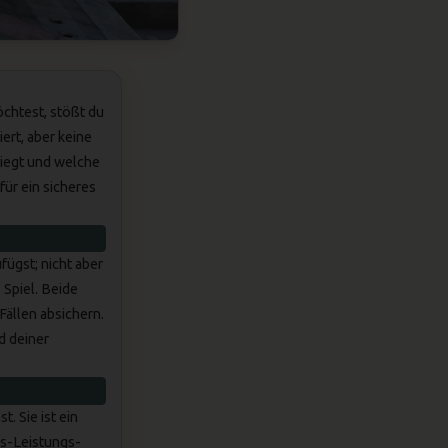
chtest, stößt du
iert, aber keine
liegt und welche
ür ein sicheres
fügst; nicht aber
 Spiel. Beide
Fällen absichern.
d deiner
. Sie ist ein
is-Leistungs-