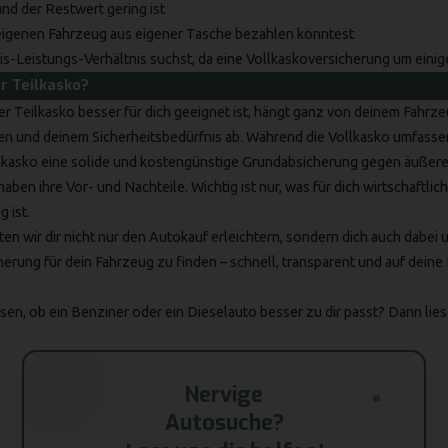
und der Restwert gering ist
igenen Fahrzeug aus eigener Tasche bezahlen könntest
is-Leistungs-Verhältnis suchst, da eine Vollkaskoversicherung um einiges
r Teilkasko?
r Teilkasko besser für dich geeignet ist, hängt ganz von deinem Fahrze
n und deinem Sicherheitsbedürfnis ab. Während die Vollkasko umfass
Teilkasko eine solide und kostengünstige Grundabsicherung gegen äußere
ben ihre Vor- und Nachteile. Wichtig ist nur, was für dich wirtschaftlich
g ist.
en wir dir nicht nur den Autokauf erleichtern, sondern dich auch dabei 
erung für dein Fahrzeug zu finden – schnell, transparent und auf deine
en, ob ein Benziner oder ein Dieselauto besser zu dir passt? Dann lies 
Nervige
Autosuche?