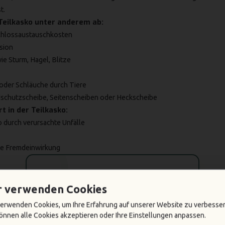
t.
 Teilkasko unter anderem ab:
Schlossaustauschkosten
sion
e Sturm, Hagel, Blitze
oder Schläuche durch Tiere
schutzscheibe, Seitenscheiben oder Heckscheibe
rt in der Teilkasko:
 durch verursachte Unfälle
e Fremdeinwirkung
Wir finden das
richtige Auto für dich.
r verwenden Cookies
verwenden Cookies, um Ihre Erfahrung auf unserer Website zu verbesser
Jetzt kostenlos testen!
können alle Cookies akzeptieren oder Ihre Einstellungen anpassen.