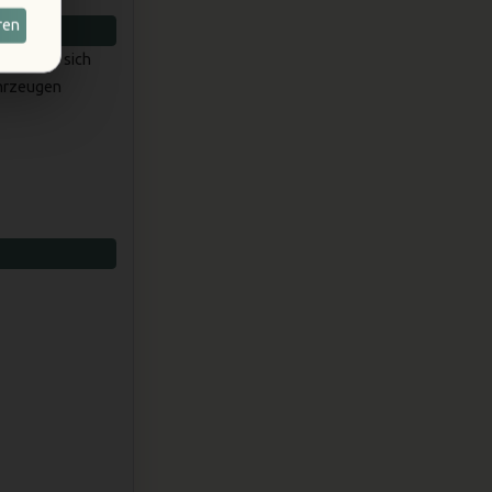
ren
alle, die sich
hrzeugen