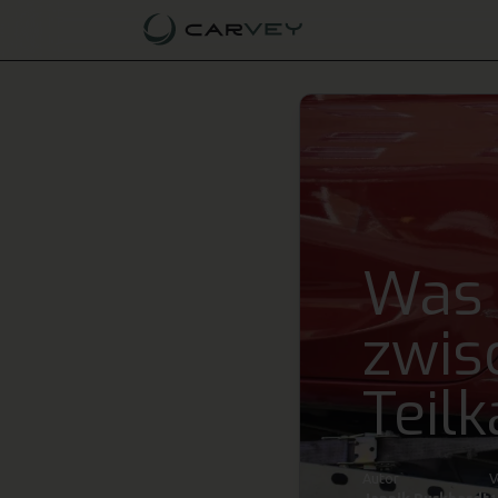
Was 
zwis
Teil
Autor
V