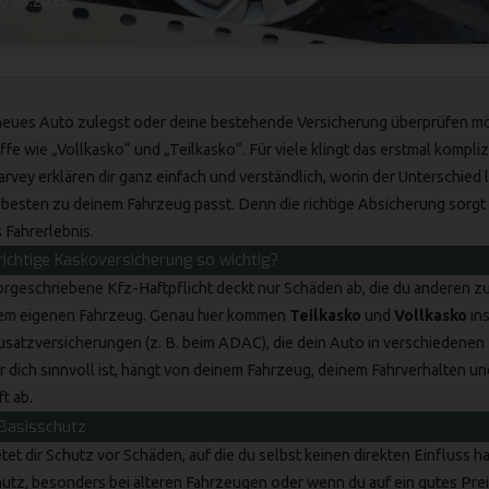
0.06.2025
 neues Auto zulegst oder deine bestehende Versicherung überprüfen mö
ffe wie „Vollkasko“ und „Teilkasko“. Für viele klingt das erstmal kompliz
arvey erklären dir ganz einfach und verständlich, worin der Unterschied 
besten zu deinem Fahrzeug passt. Denn die richtige Absicherung sorgt f
 Fahrerlebnis.
richtige Kaskoversicherung so wichtig?
orgeschriebene Kfz-Haftpflicht deckt nur Schäden ab, die du anderen zu
em eigenen Fahrzeug. Genau hier kommen
Teilkasko
und
Vollkasko
ins
Zusatzversicherungen (z. B. beim
ADAC
), die dein Auto in verschiedenen 
 dich sinnvoll ist, hängt von deinem Fahrzeug, deinem Fahrverhalten un
t ab.
 Basisschutz
tet dir Schutz vor Schäden, auf die du selbst keinen direkten Einfluss hast
utz, besonders bei älteren Fahrzeugen oder wenn du auf ein gutes Pre