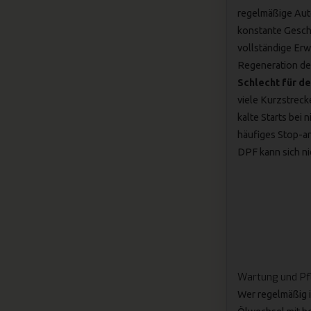
regelmäßige Aut
konstante Gesch
vollständige Er
Regeneration des
Schlecht für de
viele
Kurzstrec
kalte Starts bei
häufiges Stop-a
DPF kann sich ni
Wartung und Pf
Wer regelmäßig in