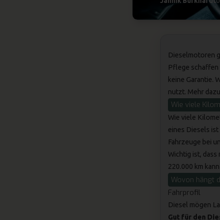
Jannik Burkhardt
0
Dieselmotoren ge
Pflege schaffen 
keine Garantie. W
nutzt. Mehr dazu 
Wie viele Kilom
Wie viele Kilomet
eines Diesels is
Fahrzeuge bei u
Wichtig ist, dass
220.000 km kann 
Wovon hängt d
Fahrprofil
Diesel
mögen Lan
Gut für den Die