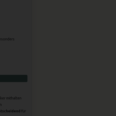
besonders
ker mithalten
en
ntscheidend
für