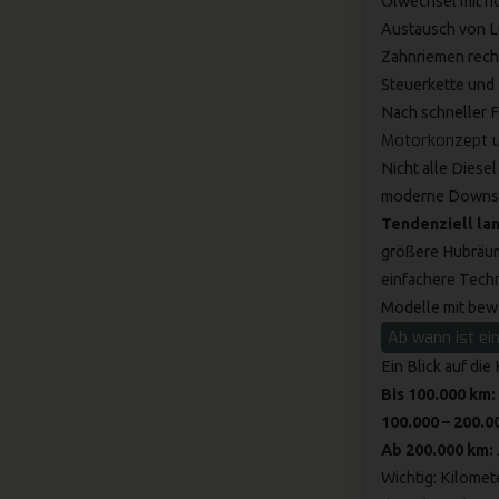
Ölwechsel mit h
Austausch von Luf
Zahnriemen recht
Steuerkette und
Nach schneller F
Motorkonzept u
Nicht alle Diese
moderne Downsiz
Tendenziell la
größere Hubräum
einfachere Tech
Modelle mit bewä
Ab wann ist ein
Ein Blick auf die
Bis 100.000 km:
100.000 – 200.0
Ab 200.000 km:
Wichtig: Kilomet