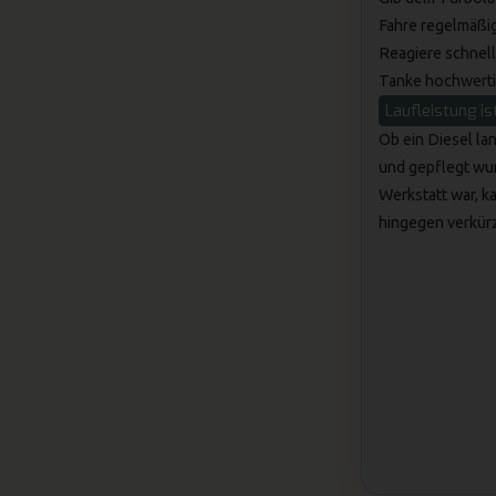
Fahre regelmäßig
Reagiere schnel
Tanke hochwerti
Laufleistung ist
Ob ein Diesel lan
und gepflegt wur
Werkstatt war, 
hingegen verkürz