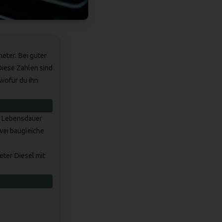
eter. Bei guter
Diese Zahlen sind
 wofür du ihn
ie Lebensdauer
wei baugleiche
eter Diesel mit