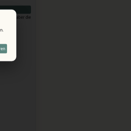
zierter – aber die
n.
ren