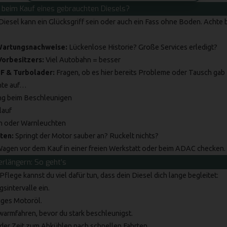
beim Kauf eines gebrauchten Diesels?
Diesel kann ein Glücksgriff sein oder auch ein Fass ohne Boden. Achte 
Wartungsnachweise:
Lückenlose Historie? Große Services erledigt?
Vorbesitzers:
Viel Autobahn = besser
F & Turbolader:
Fragen, ob es hier bereits Probleme oder Tausch gab
te auf…
ng beim Beschleunigen
lauf
en oder Warnleuchten
ten:
Springt der Motor sauber an? Ruckelt nichts?
agen vor dem Kauf in einer freien Werkstatt oder beim
ADAC
checken.
rlängern: So geht’s
 Pflege kannst du viel dafür tun, dass dein Diesel dich lange begleitet:
sintervalle ein.
ges Motoröl.
armfahren, bevor du stark beschleunigst.
der Zeit zum Abkühlen nach schnellen Fahrten.