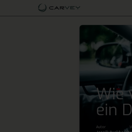
Wie 
ein 
Autor
V