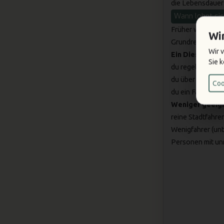
die Lebensdauer 
Wann lohnt sic
Früher war die Fa
Wi
Grundregel gilt 
Wir 
Ein Diesel lohnt
Sie 
du regelmäßig
l
du über
15.000–
Coo
du ein Fahrzeug w
Weniger geeign
reine Stadtfahrer
Wenigfahrer (unt
Personen mit un