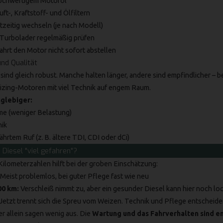
ochwertigem Motoröl
t-, Kraftstoff- und Ölfiltern
zeitig wechseln (je nach Modell)
 Turbolader regelmäßig prüfen
ahrt den Motor nicht sofort abstellen
nd Qualität
l sind gleich robust. Manche halten länger, andere sind empfindlicher – 
ing-Motoren mit viel Technik auf engem Raum.
nglebiger:
e (weniger Belastung)
nik
hrtem Ruf (z. B. ältere TDI, CDI oder dCi)
 Diesel "viel gefahren"?
 Kilometerzahlen hilft bei der groben Einschätzung:
Meist problemlos, bei guter Pflege fast wie neu
00 km:
Verschleiß nimmt zu, aber ein gesunder Diesel kann hier noch loc
Jetzt trennt sich die Spreu vom Weizen. Technik und Pflege entscheid
er allein sagen wenig aus. Die
Wartung und das Fahrverhalten sind e