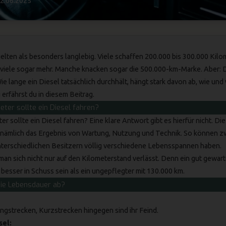
2.06.2025
lten als besonders langlebig. Viele schaffen 200.000 bis 300.000 Kilom
viele sogar mehr. Manche knacken sogar die 500.000-km-Marke. Aber: 
ie lange ein Diesel tatsächlich durchhält, hängt stark davon ab, wie und
erfährst du in diesem Beitrag.
eter sollte ein Diesel fahren?
er sollte ein Diesel fahren? Eine klare Antwort gibt es hierfür nicht. D
t nämlich das Ergebnis von Wartung, Nutzung und Technik. So können z
nterschiedlichen Besitzern völlig verschiedene Lebensspannen haben.
 man sich nicht nur auf den Kilometerstand verlässt. Denn ein gut gewart
besser in Schuss sein als ein ungepflegter mit 130.000 km.
ie Lebensdauer ab?
gstrecken, Kurzstrecken hingegen sind ihr Feind.
sel: