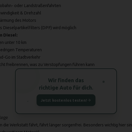
obahn- oder Landstraßenfahrten
windigkeit & Drehzahl
wärmung des Motors
 Dieselpartikelfilters (DPF) wird möglich
n Diesel:
ken
unter 10 km
 niedrigen Temperaturen
nd-Go im Stadtverkehr
cht freibrennen, was zu Verstopfungen führen kann
Wir finden das
richtige Auto für dich.
Jetzt kostenlos testen!
lege
 die Werkstatt fährt, fährt länger sorgenfrei. Besonders wichtig hier sin