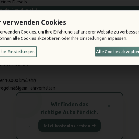
eines Diesels.
h ein Diesel noch?
ustregel: Diesel lohnt sich ab 15.000 km/Jahr. Heute ist es etwas kompli
r verwenden Cookies
noch.
verwenden Cookies, um Ihre Erfahrung auf unserer Website zu verbesser
 sich, wenn:
können alle Cookies akzeptieren oder Ihre Einstellungen anpassen.
ange Strecken
fährst (Pendler, Außendienst, Reisen)
20.000 km pro Jahr
zurücklegst
kie-Einstellungen
Alle Cookies akzeptie
illst, das auf Dauer effizient und robust ist
et für Diesel:
er 10.000 km/Jahr)
regelmäßigem Fahrverhalten
Wir finden das
richtige Auto für dich.
Jetzt kostenlos testen!