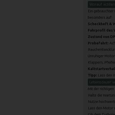
Worauf achten 
Ein gebrauchter 
besonders auf:
Scheckheft & 
Fahrprofil des 
Zustand von DP
Probefahrt:
Ach
Rauchentwicklu
Unruhiger Motor
Klappern, Pfeif
Kaltstartverhal
Tipp:
Lass den W
Lebensdauer ve
Mit der richtigen
Halte die Wartung
Nutze hochwerti
Lass den Motor w
Gib dem Turbola